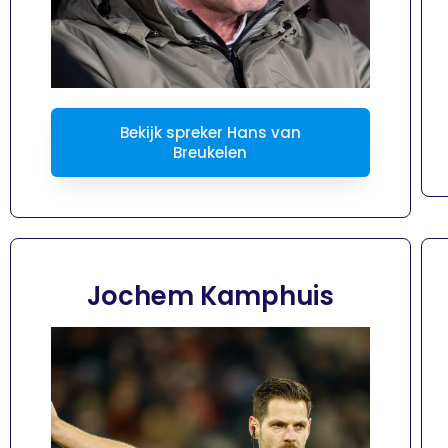
Bekijk spreker Hans van
Breukelen
Jochem Kamphuis