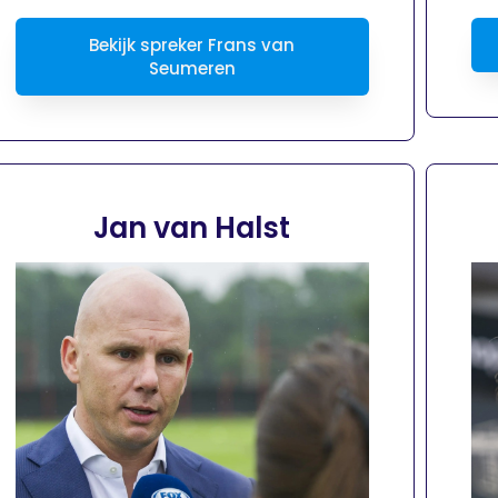
Bekijk spreker Frans van
Seumeren
Jan van Halst