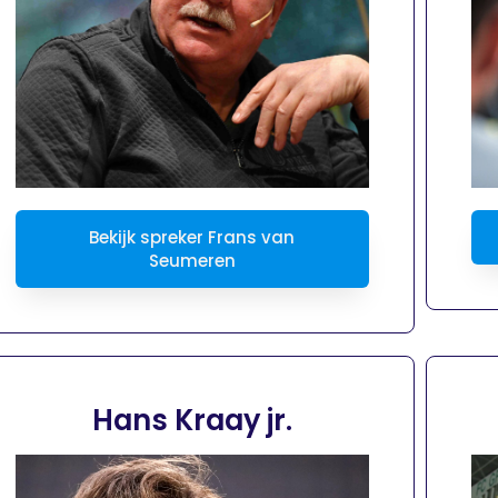
Bekijk spreker Frans van
Seumeren
Hans Kraay jr.