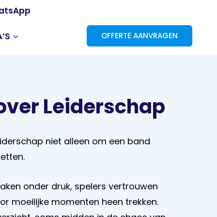
atsApp
’S
OFFERTE AANVRAGEN
over Leiderschap
leiderschap niet alleen om een band
zetten.
ken onder druk, spelers vertrouwen
or moeilijke momenten heen trekken.