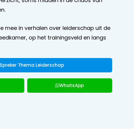
verzicht, soms midden in de chaos van
en.
e mee in verhalen over leiderschap uit de
leedkamer, op het trainingsveld en langs
 Spreker Thema Leiderschap
WhatsApp