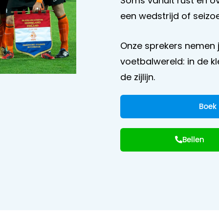
Soms vanuit rust en o
een wedstrijd of seizo
Onze sprekers nemen j
voetbalwereld: in de k
de zijlijn.
Boek
Bellen